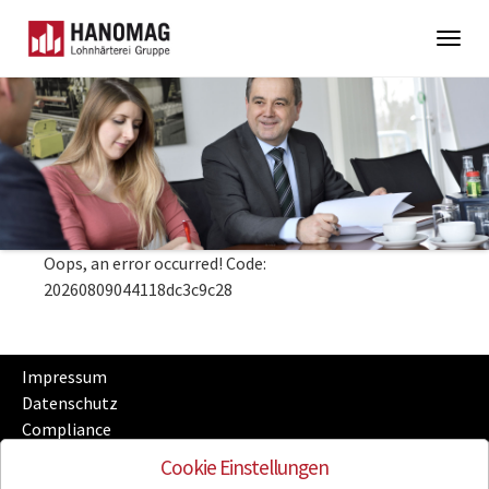
Togg
navig
Skip
to
main
content
Oops, an error occurred! Code:
20260809044118dc3c9c28
Impressum
Datenschutz
Compliance
Sitemap
Cookie Einstellungen