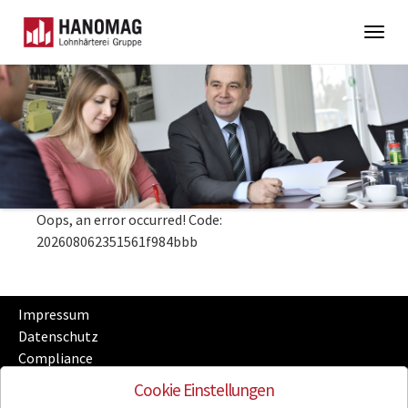
Togg
navig
Skip
to
main
content
Oops, an error occurred! Code:
202608062351561f984bbb
Impressum
Datenschutz
Compliance
Sitemap
Cookie Einstellungen