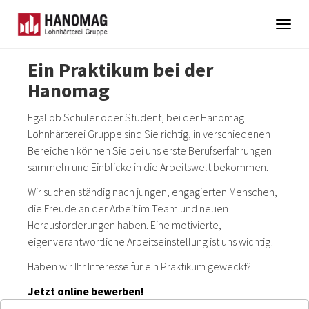
Togg
navig
Skip
Ein Praktikum bei der
to
Hanomag
main
content
Egal ob Schüler oder Student, bei der Hanomag
Lohnhärterei Gruppe sind Sie richtig, in verschiedenen
Bereichen können Sie bei uns erste Berufserfahrungen
sammeln und Einblicke in die Arbeitswelt bekommen.
Wir suchen ständig nach jungen, engagierten Menschen,
die Freude an der Arbeit im Team und neuen
Herausforderungen haben. Eine motivierte,
eigenverantwortliche Arbeitseinstellung ist uns wichtig!
Haben wir Ihr Interesse für ein Praktikum geweckt?
Jetzt online bewerben!