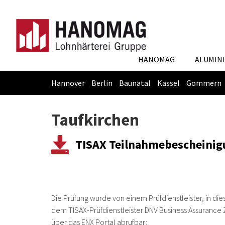
HANOMAG
ALUMIN
Hannover
Berlin
Baunatal
Kassel
Gommern
Skip
You
to
are
Taufkirchen
main
here:
content
TISAX Teilnahmebescheinig
Die Prüfung wurde von einem Prüfdienstleister, in die
dem TISAX-Prüfdienstleister DNV Business Assurance Ze
über das ENX Portal abrufbar: