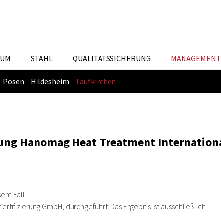
IUM
STAHL
QUALITÄTSSICHERUNG
MANAGEMENT
Posen
Hildesheim
Taufkirchen
ung Hanomag Heat Treatment Internation
sem Fall
rtifizierung GmbH, durchgeführt. Das Ergebnis ist ausschließlich