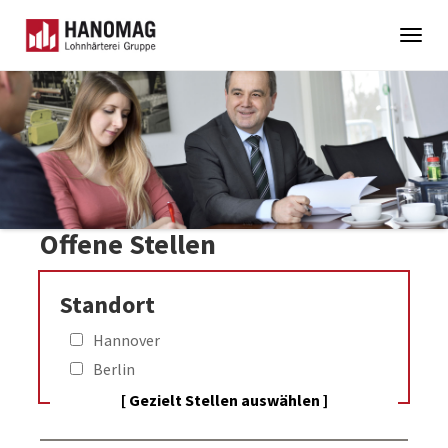
Togg
navig
Skip
to
main
content
Offene Stellen
Standort
Hannover
Berlin
Baunatal
[ Gezielt Stellen auswählen ]
Wernigerode