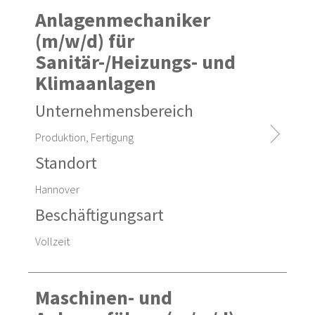
Uhldingen-Mühlhofen
Anlagenmechaniker
(m/w/d) für
Unternehmensbereich
Sanitär-/Heizungs- und
Produktion, Fertigung
Klimaanlagen
Finanz-/Rechnungswesen
Unternehmensbereich
Sonstiges
Material-/Fertigungswirtschaft
Produktion, Fertigung
Instandhaltung
Standort
Hannover
Beschäftigungsart
Beschäftigungsart
Vollzeit
Vollzeit
Ausbildung
Alle offenen Stellen anzeigen
Maschinen- und