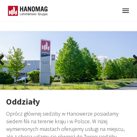
Togg
navig
Skip
to
main
content
revious
Ne
Oddziały
Oprócz głównej siedziby w Hanowerze posiadamy
siedem filii na terenie kraju i w Polsce. W niżej
wymienionych miastach oferujemy usługi na miejscu,
ale z chęcią udamy się również do Twojej siedziby.