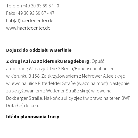
Telefon +49 30 93 69 67 - 0
Faks +49 30 93 69 67 - 47
hhb(at)haertecenter.de
www.haertecenter.de
Dojazd do oddziału w Berlinie
Z drogi A2 i A10 z kierunku Magdeburg:
Opuść
autostradę A1 na zjeździe 2 Berlin/Hohenschönhausen
w kierunku B 158. Za skrzyżowaniem z Mehrower Allee skręć
w lewo na ulicę Bitterfelder Straße (wjazd na most). Następnie
za skrzyżowaniem z Wolfener Straße skręć w lewo na
Boxberger Straße. Na końcu ulicy zjedź w prawo na teren BWF.
Dotarłeś do celu.
Idź do planowania trasy