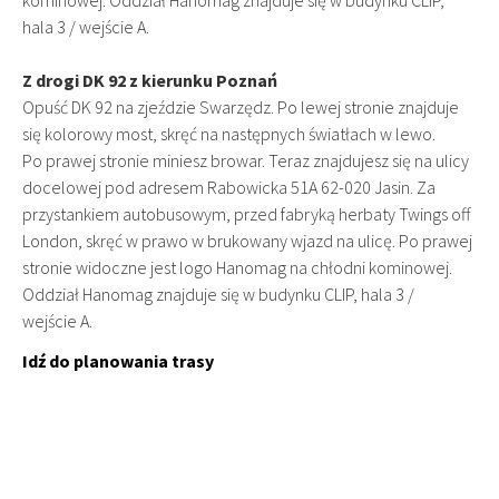
kominowej. Oddział Hanomag znajduje się w budynku CLIP,
hala 3 / wejście A.
Z drogi DK 92 z kierunku Poznań
Opuść DK 92 na zjeździe Swarzędz. Po lewej stronie znajduje
się kolorowy most, skręć na następnych światłach w lewo.
Po prawej stronie miniesz browar. Teraz znajdujesz się na ulicy
docelowej pod adresem Rabowicka 51A 62-020 Jasin. Za
przystankiem autobusowym, przed fabryką herbaty Twings off
London, skręć w prawo w brukowany wjazd na ulicę. Po prawej
stronie widoczne jest logo Hanomag na chłodni kominowej.
Oddział Hanomag znajduje się w budynku CLIP, hala 3 /
wejście A.
Idź do planowania trasy