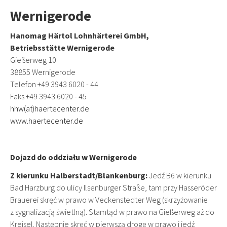
Wernigerode
Hanomag Härtol Lohnhärterei GmbH,
Betriebsstätte Wernigerode
Gießerweg 10
38855 Wernigerode
Telefon +49 3943 6020 - 44
Faks +49 3943 6020 - 45
hhw(at)haertecenter.de
www.haertecenter.de
Dojazd do oddziału w Wernigerode
Z kierunku Halberstadt/Blankenburg:
Jedź B6 w kierunku
Bad Harzburg do ulicy Ilsenburger Straße, tam przy Hasseröder
Brauerei skręć w prawo w Veckenstedter Weg (skrzyżowanie
z sygnalizacją świetlną). Stamtąd w prawo na Gießerweg aż do
Kreisel. Następnie skręć w pierwszą drogę w prawo i jedź