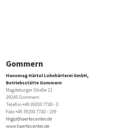
Gommern
Hanomag Härtol Lohnhärterei GmbH,
Betriebsstätte Gommern
Magdeburger Straße 21
39245 Gommern
Telefon +49 39200 7780 - 0
Faks +49 39200 7780 - 109
hhg(at)haertecenter.de
www.haertecenter.de