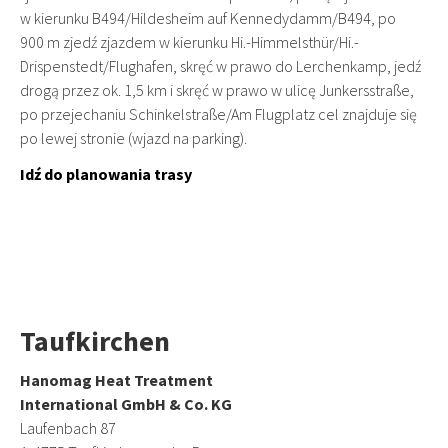
w kierunku B494/Hildesheim auf Kennedydamm/B494, po
900 m zjedź zjazdem w kierunku Hi.-Himmelsthür/Hi.-
Drispenstedt/Flughafen, skręć w prawo do Lerchenkamp, jedź
drogą przez ok. 1,5 km i skręć w prawo w ulicę Junkersstraße,
po przejechaniu Schinkelstraße/Am Flugplatz cel znajduje się
po lewej stronie (wjazd na parking).
Idź do planowania trasy
Taufkirchen
Hanomag Heat Treatment
International GmbH & Co. KG
Laufenbach 87