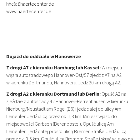
hhc(at)haertecenter.de
www.haertecenter.de
Dojazd do oddziału w Hanowerze
Z drogi A7 z kierunku Hamburg lub Kassel:
W miejscu
węzła autostradowego Hannover-Ost/57 zjedź z A7 na A2
w kierunku Dortmundu, Hannoveru. Jedź 20 km drogą A2.
Z drogi A2 z kierunku Dortmund lub Berlin:
Opuść A2 na
zjeździe z autostrady 42 Hannover-Herrenhausen w kierunku
Nienburg/Neustadt am Rbge. (B6) i jedź dalej do ulicy Am
Leineufer. Jedź ulicą przez ok. 1,3 km. Miniesz wjazd do
miejscowości Garbsen (Berenbostel). Opuść ulicę Am
Leineufer i jedź dalej prosto ulicą Bremer Straße. Jedź ulicą
przez ok. 0,5 km. Opuść ulicę Bremem Straße i skręć w lewo na