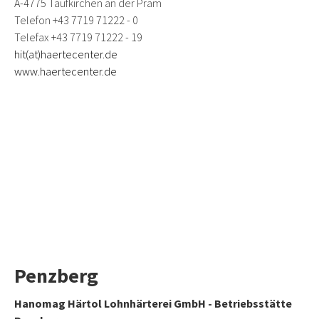
A-4775 Taufkirchen an der Pram
Telefon +43 7719 71222 - 0
Telefax +43 7719 71222 - 19
hit(at)haertecenter.de
www.haertecenter.de
Penzberg
Hanomag Härtol Lohnhärterei GmbH - Betriebsstätte