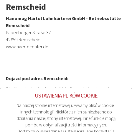
Remscheid
Hanomag Härtol Lohnhärterei GmbH - Betriebsstätte
Remscheid
Papenberger Straße 37
42859 Remscheid
www.haertecenter.de
Dojazd pod adres Remscheid:
Zjedź z autostrady A1 na zjeździe Remscheid w kierunku
USTAWIENIA PLIKÓW COOKIE
Leverkusen i wjedź na drogę krajową B229. Jedź nią przez 3
km, a następnie skręć w lewo w Stachelhauser Straße.
Na naszej stronie internetowej używamy plików cookie i
innych technologii. Niektóre z nich są niezbędne do
Następnie jedź prosto na Weststraße. Po 100 metrach na
działania naszej strony internetowej. Inne funkcje mogą
Weststraße skręć w prawo w Papenburger Straße. Tam
pomóc w optymalizacji treści informacyjnych.
znajduje się zakład Winning BLW.
Dodatkowo wymagane są ustawienia, aby korzystać z