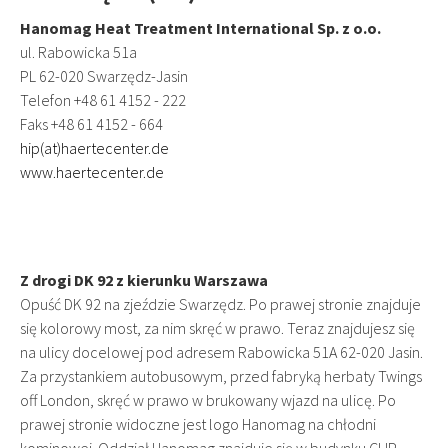
Hanomag Heat Treatment International Sp. z o.o.
ul. Rabowicka 51a
PL 62-020 Swarzędz-Jasin
Telefon +48 61 4152 - 222
Faks +48 61 4152 - 664
hip(at)haertecenter.de
www.haertecenter.de
Z drogi DK 92 z kierunku Warszawa
Opuść DK 92 na zjeździe Swarzędz. Po prawej stronie znajduje
się kolorowy most, za nim skręć w prawo. Teraz znajdujesz się
na ulicy docelowej pod adresem Rabowicka 51A 62-020 Jasin.
Za przystankiem autobusowym, przed fabryką herbaty Twings
off London, skręć w prawo w brukowany wjazd na ulicę. Po
prawej stronie widoczne jest logo Hanomag na chłodni