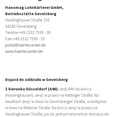
Hanomag Lohnhärterei GmbH,
Betriebsstätte Gevelsberg
Hasslinghauser Straße 156
58285 Gevelsberg
Telefon +49 2332 7599 - 30
Faks +49 2332 7599 - 33
poh(at)haertecenter.de
www.haertecenter.de
Dojazd do oddziału w Gevelsberg
Z kierunku Düsseldorf (A46):
Jedź A46 do końca
(Hasslinghausen), skręć w prawo na Hattinger Straße. Na
światłach skręć w lewo na Gevelsberger Straße, a następnie
w lewo na Wittener Straße. Na końcu skręć w prawo na
Hasslinghauser Straße, po ok. jednym kilometrze dotrzesz do