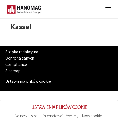
Togg
navig
Skip
Kassel
to
main
content
Stopka redakcyjna
Ochrona danych
Compliance
Sitemap
Ustawienia plików cookie
USTAWIENIA PLIKÓW COOKIE
Na naszej stronie internetowej używamy plików cookie i