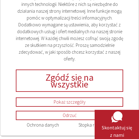
innych technologii. Niektóre z nich są niezbędne do
działania naszej strony internetowej. Inne funkcje mogą
pomóc w optymalizacji treści informacyjnych.
Dodatkowo wymagane są ustawienia, aby korzystać z
dodatkowych usług i ofert medialnych na naszej stronie
internetowej. W każdej chwili możesz cofnąć swoją zgodę
ze skutkiem na przyszłość. Proszę samodzielnie
Stopka redakcyjna
zdecydować, w jaki sposób chcesz korzystać z naszej
Ochrona danych
oferty.
Compliance
Sitemap
Zgódź się na
wszystkie
Ustawienia plików cookie
Pokaż szczegóły
Odrzuć
Ochrona danych
Stopka redakcyjna
Skontaktuj się
z nami